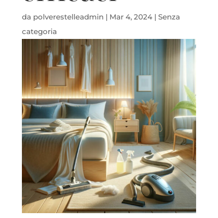
da
polverestelleadmin
|
Mar 4, 2024
|
Senza
categoria