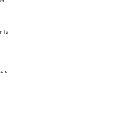
ve
n la
o si