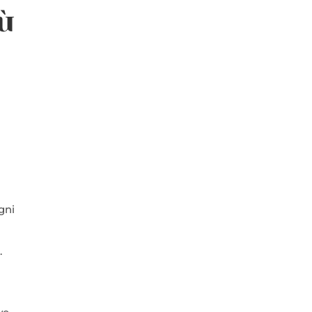
iù
gni
.