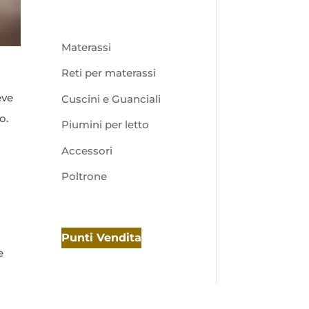
Materassi
Reti per materassi
eve
Cuscini e Guanciali
o.
Piumini per letto
Accessori
Poltrone
Punti Vendita
e